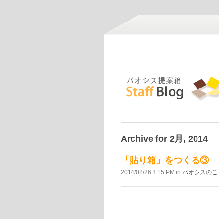
Archive for 2月, 2014
「貼り箱」をつくる③
2014/02/26 3:15 PM in
パオシスのこ